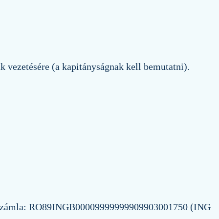
ak vezetésére (a kapitányságnak kell bemutatni).
i számla: RO89INGB00009999999909903001750 (ING