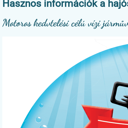
Hasznos információk a hajó
Motoros kedvtelési célú vízi jármű