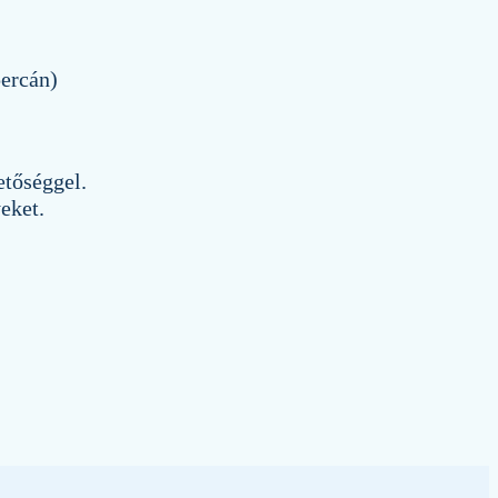
percán)
etőséggel.
eket.