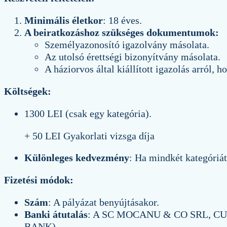
Minimális életkor
: 18 éves.
A beiratkozáshoz szükséges dokumentumok:
Személyazonosító igazolvány másolata.
Az utolsó érettségi bizonyítvány másolata.
A háziorvos által kiállított igazolás arról,
Költségek:
1300 LEI (csak egy kategória).
+ 50 LEI Gyakorlati vizsga díja
Különleges kedvezmény
: Ha mindkét kategóriá
Fizetési módok:
Szám
: A pályázat benyújtásakor.
Banki átutalás
: A SC MOCANU & CO SRL, CUI R
BANK).