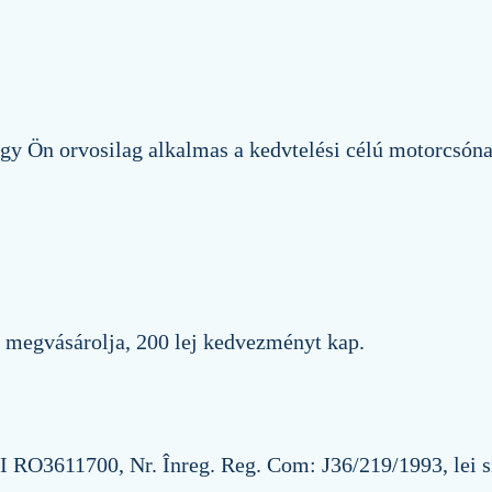
 hogy Ön orvosilag alkalmas a kedvtelési célú motorcsón
t megvásárolja, 200 lej kedvezményt kap.
O3611700, Nr. Înreg. Reg. Com: J36/219/1993, le