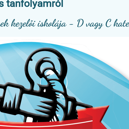
s tanfolyamról
vek kezelői iskolája - D vagy C kat