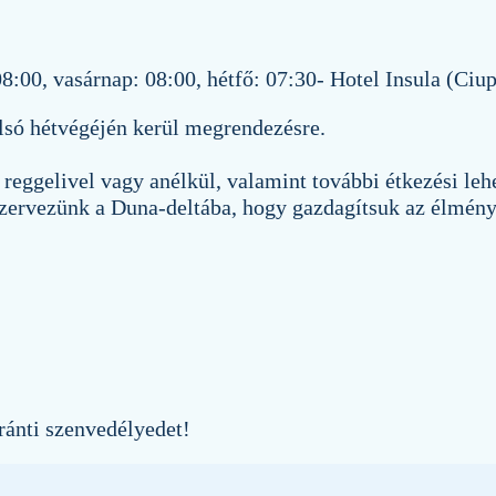
8:00, vasárnap: 08:00, hétfő: 07:30- Hotel Insula (Ciu
lsó hétvégéjén kerül megrendezésre.
 reggelivel vagy anélkül, valamint további étkezési leh
szervezünk a Duna-deltába, hogy gazdagítsuk az élmény
iránti szenvedélyedet!