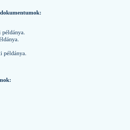
es dokumentumok:
i példánya.
éldánya.
i példánya.
umok: