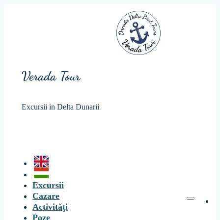
Verada Tour
Excursii in Delta Dunarii
Excursii
Cazare
Activităţi
Poze