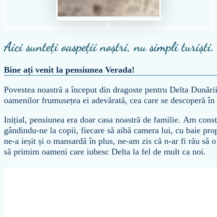
Aici sunteți oaspeții noștri, nu simpli turiști.
Bine ați venit la pensiunea Verada!
Povestea noastră a început din dragoste pentru Delta Dunării 
oamenilor frumusețea ei adevărată, cea care se descoperă în l
Inițial, pensiunea era doar casa noastră de familie. Am cons
gândindu-ne la copii, fiecare să aibă camera lui, cu baie prop
ne-a ieșit și o mansardă în plus, ne-am zis că n-ar fi rău să
să primim oameni care iubesc Delta la fel de mult ca noi.