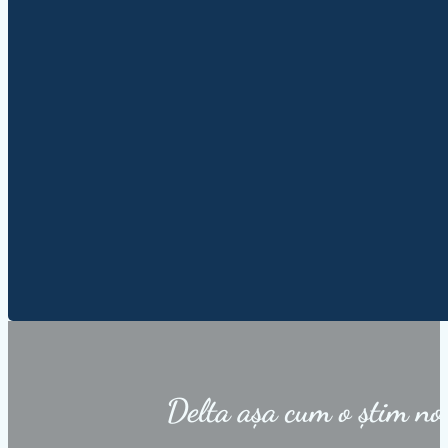
Delta așa cum o știm no