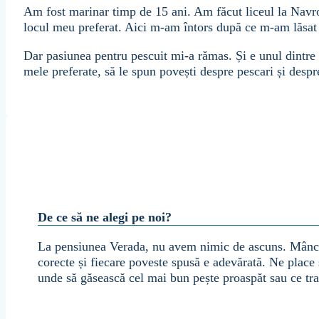
Am fost marinar timp de 15 ani. Am făcut liceul la Navro
locul meu preferat. Aici m-am întors după ce m-am lăsat d
Dar pasiunea pentru pescuit mi-a rămas. Și e unul dintre 
mele preferate, să le spun povești despre pescari și desp
De ce să ne alegi pe noi?
La pensiunea Verada, nu avem nimic de ascuns. Mâncar
corecte și fiecare poveste spusă e adevărată. Ne place 
unde să găsească cel mai bun pește proaspăt sau ce tr