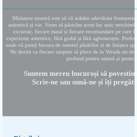
Misiunea noastră este să vă arătăm adevărata frumusețe a
autentică și vie. Vrem să păstrăm acest loc unic neschimbat
excursie, fiecare masă și fiecare recomandare pe care le
experiențe autentice, fără grabă și fără aglomerație. Prefer
unde vă puteți bucura de sunetul păsărilor și de liniștea ape
Ne dorim ca fiecare oaspete să plece de la Verada nu doa
profund pentru natură și pentru 
Suntem mereu bucuroși să povestim 
Scrie-ne sau sună-ne și îți pregă