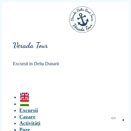
Verada Tour
Excursii in Delta Dunarii
Excursii
Cazare
Activităţi
Poze