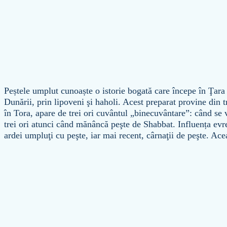
Peștele umplut cunoaște o istorie bogată care începe în Ţara 
Dunării, prin lipoveni şi haholi. Acest preparat provine din 
în Tora, apare de trei ori cuvântul „binecuvântare”: când se 
trei ori atunci când mănâncă peşte de Shabbat. Influența evre
ardei umpluţi cu peşte, iar mai recent, cârnaţii de peşte. A