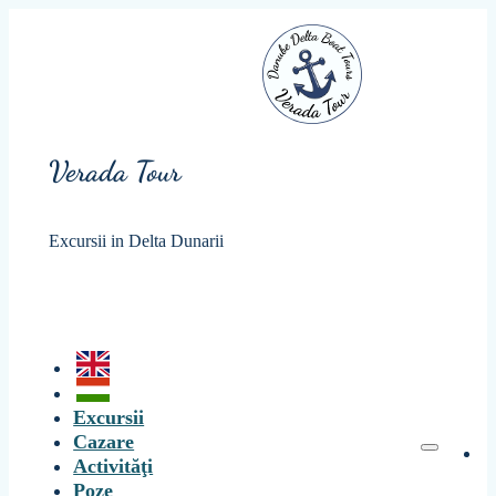
Verada Tour
Excursii in Delta Dunarii
Excursii
Cazare
Activităţi
Poze