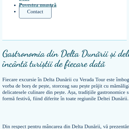
Povestea noastră
Contact
Gastronomia din Delta Dunării și deli
încântă turiștii de fiecare dată
Fiecare excursie în Delta Dunării cu Verada Tour este îmbogăț
vorba de borș de pește, storceag sau pește prăjit cu mămăligă
delicatesele culinare din pește. Așa, tradițiile gastronomice 
formă festivă, fiind diferite în toate regiunile Deltei Dunării.
Din respect pentru mâncarea din Delta Dunării, vă prezentăm c