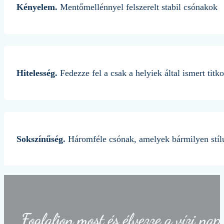
Kényelem.
Mentőmellénnyel felszerelt stabil csónakok
Hitelesség.
Fedezze fel a csak a helyiek által ismert titk
Sokszínűség.
Háromféle csónak, amelyek bármilyen stílu
Foglaljon most és élvezze a vízi na