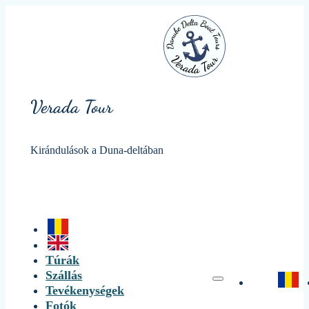
Verada Tour
Kirándulások a Duna-deltában
Túrák
Szállás
Tevékenységek
Fotók