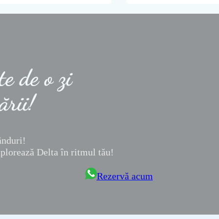
e de o zi
ării!
ânduri!
xplorează Delta în ritmul tău!
Rezervă acum