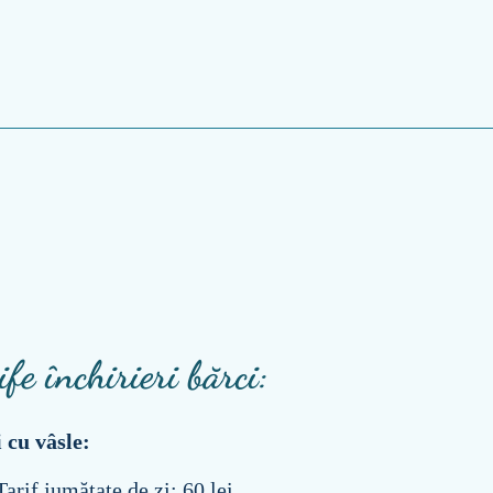
ife închirieri bărci:
 cu vâsle:
Tarif jumătate de zi: 60 lei