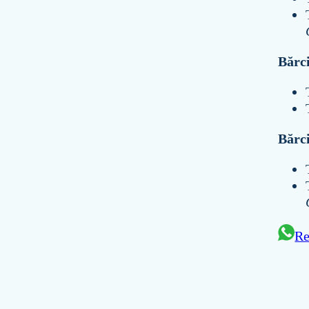
Bărci
Bărc
Re