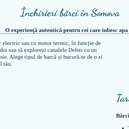
Închirieri bărci în Somova
O experiență autentică pentru cei care iubesc apa
 electric sau cu motor termic, în funcție de
n doi sau să explorezi canalele Deltei cu un
ie. Alege tipul de barcă și bucură-te de o zi
l tău.
Tar
Bărci