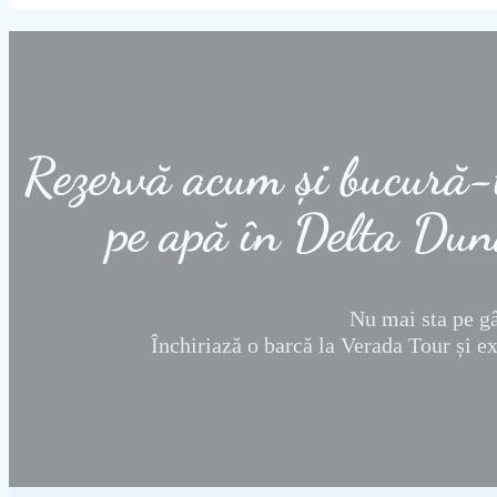
Rezervă acum și bucură-t
pe apă în Delta Dun
Nu mai sta pe g
Închiriază o barcă la Verada Tour și e